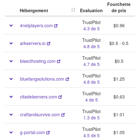
Fourchette
Hébergement
Evaluation
de prix
TrustPilot
4netplayers.com
$0.96
8
4.3 de 5
TrustPilot
arkservers.io
$0.5 - 0.5
3
4.8 de 5
TrustPilot
bisecthosting.com
$0.5
4.7 de 5
TrustPilot
bluefangsolutions.com
$1.25
1
4.8 de 5
TrustPilot
citadelservers.com
$0.63
2
4 de 5
TrustPilot
craftandsurvive.com
$1.01
1
1.3 de 5
TrustPilot
g-portal.com
$1.05
4.5 de 5