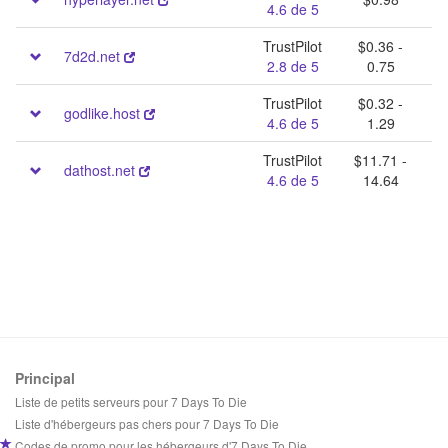
4.6 de 5
TrustPilot
$0.36 -
7d2d.net
2.8 de 5
0.75
TrustPilot
$0.32 -
godlike.host
1
4.6 de 5
1.29
TrustPilot
$11.71 -
dathost.net
un
4.6 de 5
14.64
Principal
Liste de petits serveurs pour 7 Days To Die
Liste d'hébergeurs pas chers pour 7 Days To Die
Codes de promo pour les hébergeurs d'7 Days To Die