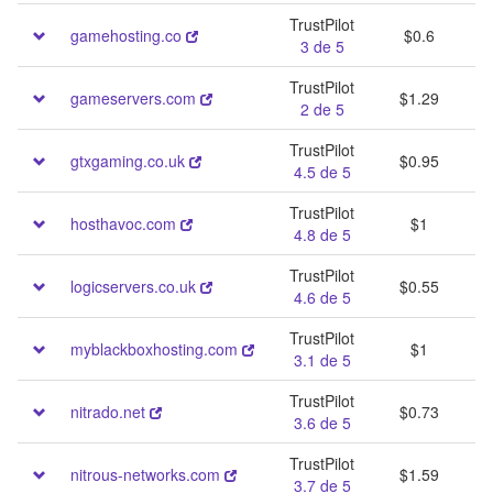
TrustPilot
gamehosting.co
$0.6
2
3 de 5
TrustPilot
gameservers.com
$1.29
2 de 5
TrustPilot
gtxgaming.co.uk
$0.95
1
4.5 de 5
TrustPilot
hosthavoc.com
$1
1
4.8 de 5
TrustPilot
logicservers.co.uk
$0.55
1
4.6 de 5
TrustPilot
myblackboxhosting.com
$1
1
3.1 de 5
TrustPilot
nitrado.net
$0.73
4
3.6 de 5
TrustPilot
nitrous-networks.com
$1.59
3.7 de 5