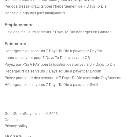
Période d'essai gratuite pour l’hébergement de 7 Days To Die
Icônes du logo des jeux multijoueurs
Emplacement
Liste des meilleurs serveurs 7 Days To Die hébergés en Canada
Paiements
Hébergeurs de serveurs 7 Days To Die à payer par PayPal
Louer un serveur pour 7 Days To Die avec votre CB
Payez par PG2A PAY pour la location des serveurs d'7 Days To Die
Hébergeurs de serveurs 7 Days To Die à payer par Bitcoin
Payez pour louer des serveurs d'7 Days To Die avec votre PaySafecard
Hébergeurs de serveurs 7 Days To Die à payer par Skrill
GoodGameServers.com © 2026
Contacts
Privacy policy
ARK:SE Servers