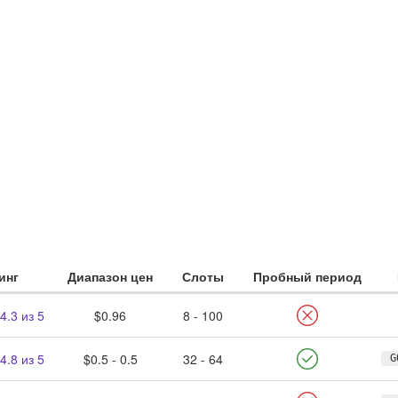
инг
Диапазон цен
Слоты
Пробный период
4.3 из 5
$0.96
8 - 100
4.8 из 5
$0.5 - 0.5
32 - 64
G