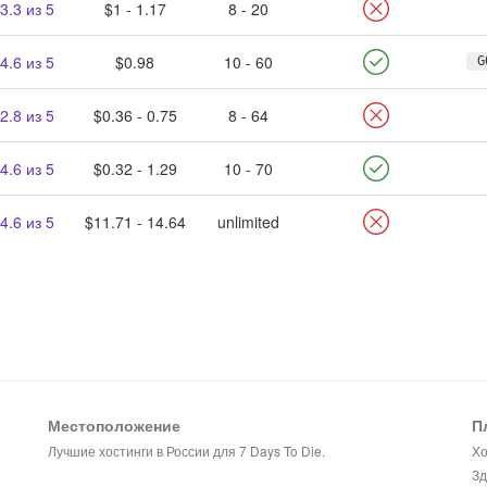
3.3 из 5
$1 - 1.17
8 - 20
4.6 из 5
$0.98
10 - 60
G
2.8 из 5
$0.36 - 0.75
8 - 64
4.6 из 5
$0.32 - 1.29
10 - 70
4.6 из 5
$11.71 - 14.64
unlimited
Местоположение
П
Лучшие хостинги в России для 7 Days To Die.
Хо
Зд