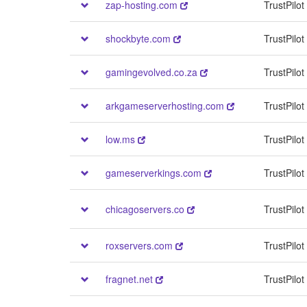
zap-hosting.com
TrustPilot
shockbyte.com
TrustPilot
gamingevolved.co.za
TrustPilot
arkgameserverhosting.com
TrustPilot
low.ms
TrustPilot
gameserverkings.com
TrustPilot
chicagoservers.co
TrustPilot
roxservers.com
TrustPilot
fragnet.net
TrustPilot