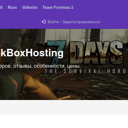
II
Rust
Valheim
Team Fortress 2
Войти / Зарегистрироваться
ckBoxHosting
еров, отзывы, особенности, цены.