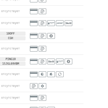
отсутствует
отсутствует
10OFF
CGH
отсутствует
PING10
1SJGL69VBM
отсутствует
отсутствует
отсутствует