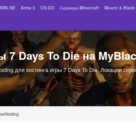
ARK:SE
Arma 3
CS:GO
Сервера Minecraft
Mount & Blade 
ы 7 Days To Die на MyBla
ting для хостинга игры 7 Days To Die. Локации серв
oxHosting