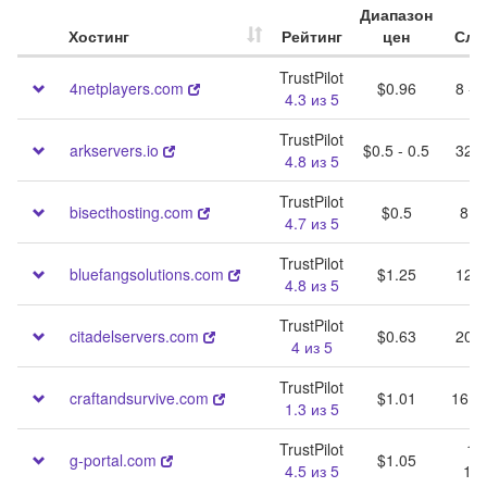
Диапазон
Хостинг
Рейтинг
цен
Сло
TrustPilot
4netplayers.com
$0.96
8 - 
4.3 из 5
TrustPilot
arkservers.io
$0.5 - 0.5
32 -
4.8 из 5
TrustPilot
bisecthosting.com
$0.5
8 - 
4.7 из 5
TrustPilot
bluefangsolutions.com
$1.25
12 -
4.8 из 5
TrustPilot
citadelservers.com
$0.63
20 -
4 из 5
TrustPilot
craftandsurvive.com
$1.01
16 -
1.3 из 5
TrustPilot
10 
g-portal.com
$1.05
4.5 из 5
10