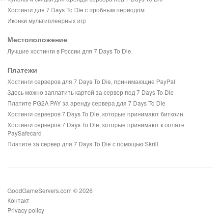
Хостинги для 7 Days To Die с пробным периодом
Иконки мультиплеерных игр
Местоположение
Лучшие хостинги в России для 7 Days To Die.
Платежи
Хостинги серверов для 7 Days To Die, принимающие PayPal
Здесь можно заплатить картой за сервер под 7 Days To Die
Платите PG2A PAY за аренду сервера для 7 Days To Die
Хостинги серверов 7 Days To Die, которые принимают биткоин
Хостинги серверов 7 Days To Die, которые принимают к оплате
PaySafecard
Платите за сервер для 7 Days To Die с помощью Skrill
GoodGameServers.com © 2026
Контакт
Privacy policy