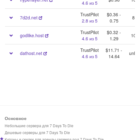
4.6 из 5
TrustPilot
$0.36 -
7d2d.net
8 - 
2.8 из 5
0.75
TrustPilot
$0.32 -
godlike.host
10 -
4.6 из 5
1.29
TrustPilot
$11.71 -
dathost.net
unlim
4.6 из 5
14.64
Основное
Небольшие сервера для 7 Days To Die
Дешевые серверы для 7 Days To Die
Купоны и скидки для аренды сервера под 7 Days To Die