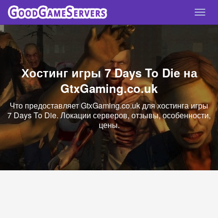
Спря
нави
Хостинг игры 7 Days To Die на
GtxGaming.co.uk
Что предоставляет GtxGaming.co.uk для хостинга игры
7 Days To Die. Локации серверов, отзывы, особенности,
цены.