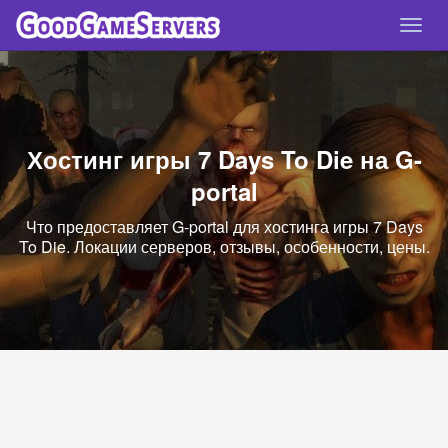
Спря
нави
Хостинг игры 7 Days To Die на G-
portal
Что предоставляет G-portal для хостинга игры 7 Days
To Die. Локации серверов, отзывы, особенности, цены.