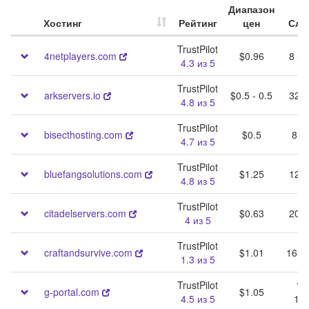
Диапазон
Хостинг
Рейтинг
цен
Сло
TrustPilot
4netplayers.com
$0.96
8 - 
4.3 из 5
TrustPilot
arkservers.io
$0.5 - 0.5
32 -
4.8 из 5
TrustPilot
bisecthosting.com
$0.5
8 - 
4.7 из 5
TrustPilot
bluefangsolutions.com
$1.25
12 -
4.8 из 5
TrustPilot
citadelservers.com
$0.63
20 -
4 из 5
TrustPilot
craftandsurvive.com
$1.01
16 -
1.3 из 5
TrustPilot
10 
g-portal.com
$1.05
4.5 из 5
10