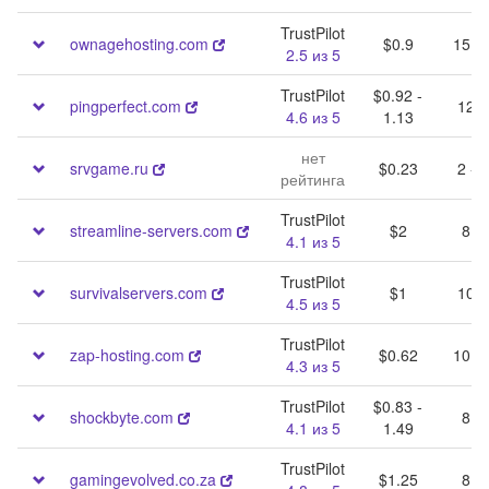
TrustPilot
ownagehosting.com
$0.9
15 -
2.5 из 5
TrustPilot
$0.92 -
pingperfect.com
12 -
4.6 из 5
1.13
нет
srvgame.ru
$0.23
2 - 
рейтинга
TrustPilot
streamline-servers.com
$2
8 - 
4.1 из 5
TrustPilot
survivalservers.com
$1
10 -
4.5 из 5
TrustPilot
zap-hosting.com
$0.62
10 -
4.3 из 5
TrustPilot
$0.83 -
shockbyte.com
8 - 
4.1 из 5
1.49
TrustPilot
gamingevolved.co.za
$1.25
8 - 