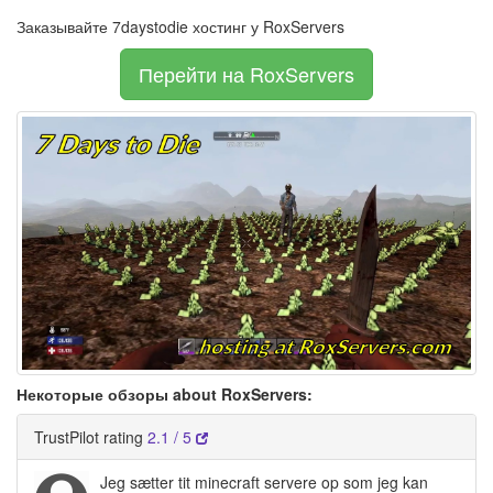
Заказывайте 7daystodie хостинг у RoxServers
Перейти на RoxServers
Некоторые обзоры about RoxServers:
TrustPilot rating
2.1 / 5
Jeg sætter tit minecraft servere op som jeg kan