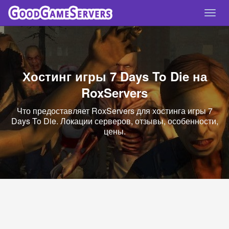
Спря
нави
Хостинг игры 7 Days To Die на
RoxServers
Что предоставляет RoxServers для хостинга игры 7
Days To Die. Локации серверов, отзывы, особенности,
цены.