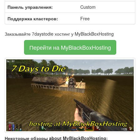
Панель управления:
Custom
Поддержка кластеров:
Free
Заказывайте 7daystodie хостинг у MyBlackBoxHosting
Перейти на MyBlackBoxHosting
Некоторые обзоры about MyBlackBoxHosting: