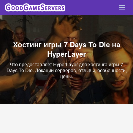
Спря
нави
Хостинг игры 7 Days To Die на
HyperLayer
Что предоставляет HyperLayer для хостинга игры 7
Days To Die. Локации серверов, отзывы, особенности,
цены.