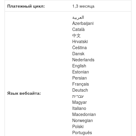
Платежный цикл:
1,3 месяца
العربية
Azerbaijani
Català
中文
Hrvatski
Čeština
Dansk
Nederlands
English
Estonian
Persian
Français
Deutsch
Язык вебсайта:
עברית
Magyar
Italiano
Macedonian
Norwegian
Polski
Português