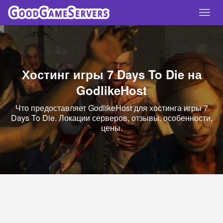
Спря
нави
Хостинг игры 7 Days To Die на
GodlikeHost
Что предоставляет GodlikeHost для хостинга игры 7
Days To Die. Локации серверов, отзывы, особенности,
цены.