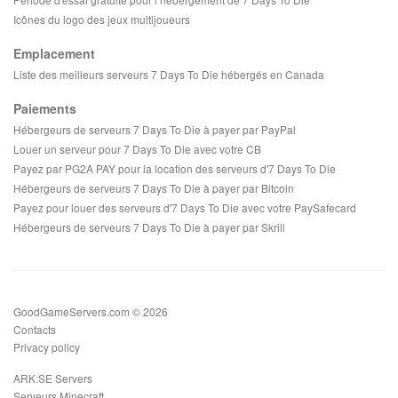
Icônes du logo des jeux multijoueurs
Emplacement
Liste des meilleurs serveurs 7 Days To Die hébergés en Canada
Paiements
Hébergeurs de serveurs 7 Days To Die à payer par PayPal
Louer un serveur pour 7 Days To Die avec votre CB
Payez par PG2A PAY pour la location des serveurs d'7 Days To Die
Hébergeurs de serveurs 7 Days To Die à payer par Bitcoin
Payez pour louer des serveurs d'7 Days To Die avec votre PaySafecard
Hébergeurs de serveurs 7 Days To Die à payer par Skrill
GoodGameServers.com © 2026
Contacts
Privacy policy
ARK:SE Servers
Serveurs Minecraft